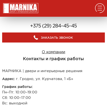
Главная
+375 (29) 284–45–45
Реализованные проекты
ЗАКАЗАТЬ ЗВОНОК
Входные двери
Из массива
О компании
В дом с окном
Контакты и график работы
В дом без окна
Классические в квартиру
МАРНИКА | двери и интерьерные решения
Современные в квартиру
Адрес:
г. Гродно, ул. Курчатова, 1 «Б»
С отделкой из дерева
График работы:
С декоративными панелями
Пн–Пт: 10:00–19:00
С зеркалом
Сб: 10:00–17:00
Вс: выходной
Под отделку