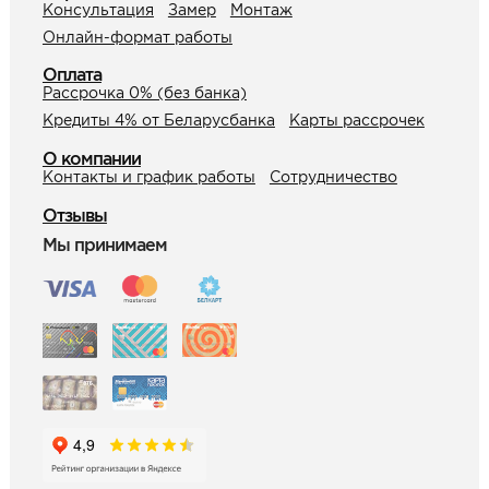
Консультация
Замер
Монтаж
Онлайн-формат работы
Онлайн-формат работы
Оплата
Оплата
Рассрочка 0% (без банка)
Рассрочка 0% (без банка)
Кредиты 4% от Беларусбанка
Карты рассрочек
Кредиты 4% от Беларусбанка
О компании
Контакты и график работы
Сотрудничество
Карты рассрочек
Отзывы
Мы принимаем
О компании
Контакты и график работы
Сотрудничество
Отзывы
ЗАКАЗАТЬ КОНСУЛЬТАЦИЮ