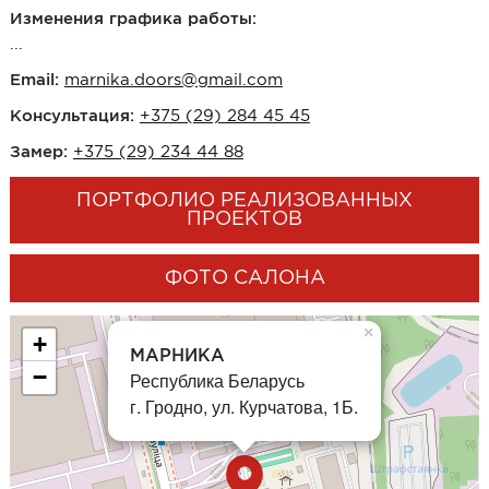
Образцы входные
Изменения графика работы:
...
Двери и интерьерные решения
Email:
marnika.doors@gmail.com
Консультация:
Массив
+375 (29) 284 45 45
Экошпон
Замер:
+375 (29) 234 44 88
Скрытые
ПОРТФОЛИО РЕАЛИЗОВАННЫХ
Раздвижные
ПРОЕКТОВ
Эмаль
ФОТО САЛОНА
Шпонированные
Стеклянные/зеркальные
×
+
Двери-книги
МАРНИКА
−
Республика Беларусь
Маятниковые
г. Гродно, ул. Курчатова, 1Б.
Межкомнатные перегородки
Стеновые панели
Порталы