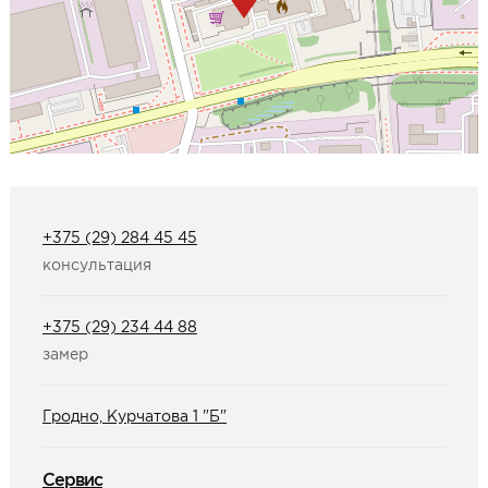
Образцы межкомнатные
Фурнитура
Ручки дверные
Замок врезной
Петли
Завертки, блокады
+375 (29) 284 45 45
Системы открывания
консультация
Прочее
+375 (29) 234 44 88
Каталоги от производителей
замер
Сервис
Консультация
Гродно, Курчатова 1 "Б"
Замер
Монтаж
Сервис