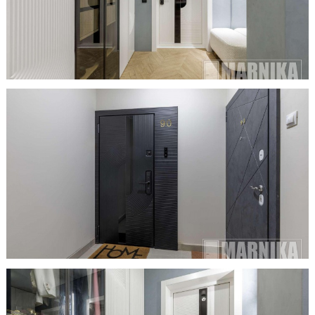
Образцы входные
Двери и интерьерные решения
Массив
Экошпон
Скрытые
Раздвижные
Эмаль
Шпонированные
Стеклянные/зеркальные
Двери-книги
Маятниковые
Межкомнатные перегородки
Стеновые панели
Порталы