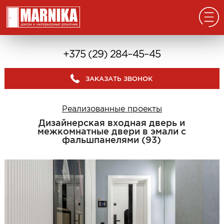
Главная
+375 (29) 284–45–45
Реализованные проекты
ЗАКАЗАТЬ ЗВОНОК
Входные двери
Из массива
Реализованные проекты
В дом с окном
Дизайнерская входная дверь и
В дом без окна
межкомнатные двери в эмали с
фальшпанелями (93)
Классические в квартиру
Современные в квартиру
С отделкой из дерева
С декоративными панелями
С зеркалом
Под отделку