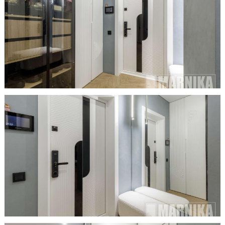
Образцы межкомнатные
Фурнитура
Ручки дверные
Замок врезной
Петли
Завертки, блокады
Системы открывания
Прочее
Каталоги от производителей
Сервис
Консультация
Замер
Монтаж