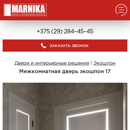
Главная
+375 (29) 284–45–45
Реализованные проекты
ЗАКАЗАТЬ ЗВОНОК
Входные двери
Из массива
Двери и интерьерные решения
|
Экошпон
В дом с окном
Межкомнатная дверь экошпон 17
В дом без окна
Классические в квартиру
Современные в квартиру
С отделкой из дерева
С декоративными панелями
С зеркалом
Под отделку