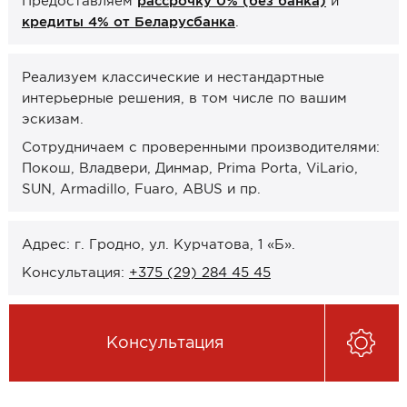
Предоставляем
рассрочку 0% (без банка)
и
Онлайн-формат работы
кредиты 4% от Беларусбанка
.
Оплата
Реализуем классические и нестандартные
интерьерные решения, в том числе по вашим
Рассрочка 0% (без банка)
эскизам.
Кредиты 4% от Беларусбанка
Сотрудничаем с проверенными производителями:
Карты рассрочек
Покош, Владвери, Динмар, Prima Porta, ViLario,
SUN, Armadillo, Fuaro, ABUS и пр.
О компании
Контакты и график работы
Адрес: г. Гродно, ул. Курчатова, 1 «Б».
Сотрудничество
Консультация:
+375 (29) 284 45 45
Отзывы
Консультация
ЗАКАЗАТЬ КОНСУЛЬТАЦИЮ