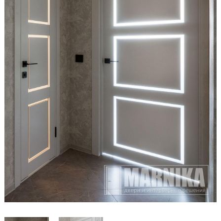
Образцы входные
Двери и интерьерные решения
Массив
Экошпон
Скрытые
Раздвижные
Эмаль
Шпонированные
Стеклянные/зеркальные
Двери-книги
Маятниковые
Межкомнатные перегородки
Стеновые панели
Порталы