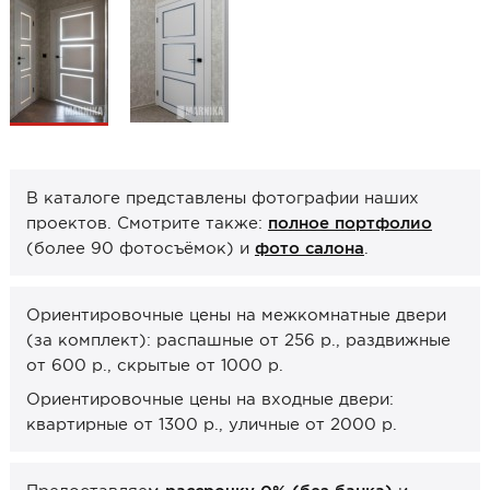
Образцы межкомнатные
Фурнитура
Ручки дверные
Замок врезной
Петли
В каталоге представлены фотографии наших
Завертки, блокады
проектов. Смотрите также:
полное портфолио
(более 90 фотосъёмок) и
фото салона
.
Системы открывания
Прочее
Ориентировочные цены на межкомнатные двери
(за комплект): распашные от 256 р., раздвижные
Каталоги от производителей
от 600 р., скрытые от 1000 р.
Сервис
Ориентировочные цены на входные двери:
Консультация
квартирные от 1300 р., уличные от 2000 р.
Замер
Монтаж