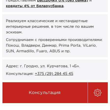
Предоставляем
рассрочку 0% (без банка)
и
Онлайн-формат работы
кредиты 4% от Беларусбанка
.
Оплата
Реализуем классические и нестандартные
интерьерные решения, в том числе по вашим
Рассрочка 0% (без банка)
эскизам.
Кредиты 4% от Беларусбанка
Сотрудничаем с проверенными производителями:
Карты рассрочек
Покош, Владвери, Динмар, Prima Porta, ViLario,
SUN, Armadillo, Fuaro, ABUS и пр.
О компании
Контакты и график работы
Адрес: г. Гродно, ул. Курчатова, 1 «Б».
Сотрудничество
Консультация:
+375 (29) 284 45 45
Отзывы
Консультация
ЗАКАЗАТЬ КОНСУЛЬТАЦИЮ