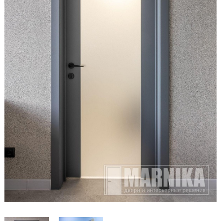
Образцы входные
Двери и интерьерные решения
Массив
Экошпон
Скрытые
Раздвижные
Эмаль
Шпонированные
Стеклянные/зеркальные
Двери-книги
Маятниковые
Межкомнатные перегородки
Стеновые панели
Порталы