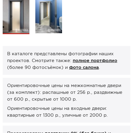
Образцы межкомнатные
Фурнитура
Ручки дверные
Замок врезной
Петли
В каталоге представлены фотографии наших
Завертки, блокады
проектов. Смотрите также:
полное портфолио
(более 90 фотосъёмок) и
фото салона
.
Системы открывания
Прочее
Ориентировочные цены на межкомнатные двери
(за комплект): распашные от 256 р., раздвижные
Каталоги от производителей
от 600 р., скрытые от 1000 р.
Сервис
Ориентировочные цены на входные двери:
Консультация
квартирные от 1300 р., уличные от 2000 р.
Замер
Монтаж