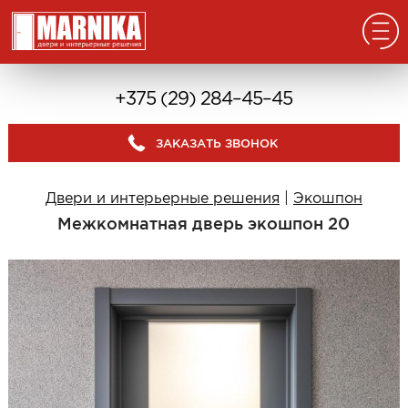
Главная
+375 (29) 284–45–45
Реализованные проекты
ЗАКАЗАТЬ ЗВОНОК
Входные двери
Из массива
Двери и интерьерные решения
|
Экошпон
В дом с окном
Межкомнатная дверь экошпон 20
В дом без окна
Классические в квартиру
Современные в квартиру
С отделкой из дерева
С декоративными панелями
С зеркалом
Под отделку