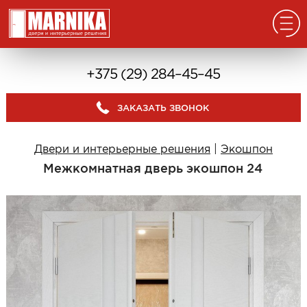
Главная
+375 (29) 284–45–45
Реализованные проекты
ЗАКАЗАТЬ ЗВОНОК
Входные двери
Из массива
Двери и интерьерные решения
|
Экошпон
В дом с окном
Межкомнатная дверь экошпон 24
В дом без окна
Классические в квартиру
Современные в квартиру
С отделкой из дерева
С декоративными панелями
С зеркалом
Под отделку