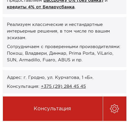
Предоставляем
рассрочку 0% (без банка)
и
Онлайн-формат работы
кредиты 4% от Беларусбанка
.
Оплата
Реализуем классические и нестандартные
интерьерные решения, в том числе по вашим
Рассрочка 0% (без банка)
эскизам.
Кредиты 4% от Беларусбанка
Сотрудничаем с проверенными производителями:
Карты рассрочек
Покош, Владвери, Динмар, Prima Porta, ViLario,
SUN, Armadillo, Fuaro, ABUS и пр.
О компании
Контакты и график работы
Адрес: г. Гродно, ул. Курчатова, 1 «Б».
Сотрудничество
Консультация:
+375 (29) 284 45 45
Отзывы
Консультация
ЗАКАЗАТЬ КОНСУЛЬТАЦИЮ