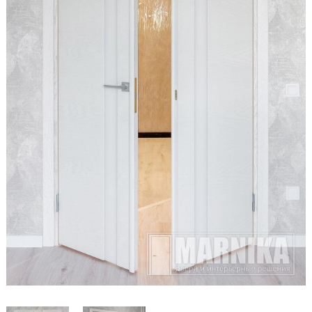
Образцы входные
Двери и интерьерные решения
Массив
Экошпон
Скрытые
Раздвижные
Эмаль
Шпонированные
Стеклянные/зеркальные
Двери-книги
Маятниковые
Межкомнатные перегородки
Стеновые панели
Порталы