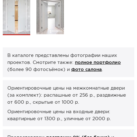
Образцы межкомнатные
Фурнитура
Ручки дверные
Замок врезной
Петли
В каталоге представлены фотографии наших
Завертки, блокады
проектов. Смотрите также:
полное портфолио
(более 90 фотосъёмок) и
фото салона
.
Системы открывания
Прочее
Ориентировочные цены на межкомнатные двери
(за комплект): распашные от 256 р., раздвижные
Каталоги от производителей
от 600 р., скрытые от 1000 р.
Сервис
Ориентировочные цены на входные двери:
Консультация
квартирные от 1300 р., уличные от 2000 р.
Замер
Монтаж