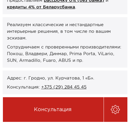
Предоставляем
рассрочку 0% (без банка)
и
Онлайн-формат работы
кредиты 4% от Беларусбанка
.
Оплата
Реализуем классические и нестандартные
интерьерные решения, в том числе по вашим
Рассрочка 0% (без банка)
эскизам.
Кредиты 4% от Беларусбанка
Сотрудничаем с проверенными производителями:
Карты рассрочек
Покош, Владвери, Динмар, Prima Porta, ViLario,
SUN, Armadillo, Fuaro, ABUS и пр.
О компании
Контакты и график работы
Адрес: г. Гродно, ул. Курчатова, 1 «Б».
Сотрудничество
Консультация:
+375 (29) 284 45 45
Отзывы
Консультация
ЗАКАЗАТЬ КОНСУЛЬТАЦИЮ