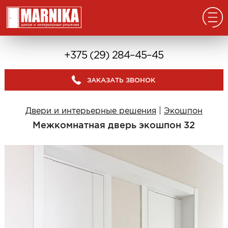
Главная
+375 (29) 284–45–45
Реализованные проекты
ЗАКАЗАТЬ ЗВОНОК
Входные двери
Из массива
Двери и интерьерные решения
|
Экошпон
В дом с окном
Межкомнатная дверь экошпон 32
В дом без окна
Классические в квартиру
Современные в квартиру
С отделкой из дерева
С декоративными панелями
С зеркалом
Под отделку