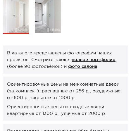
Образцы межкомнатные
Фурнитура
Ручки дверные
Замок врезной
Петли
В каталоге представлены фотографии наших
Завертки, блокады
проектов. Смотрите также:
полное портфолио
(более 90 фотосъёмок) и
фото салона
.
Системы открывания
Прочее
Ориентировочные цены на межкомнатные двери
(за комплект): распашные от 256 р., раздвижные
Каталоги от производителей
от 600 р., скрытые от 1000 р.
Сервис
Ориентировочные цены на входные двери:
Консультация
квартирные от 1300 р., уличные от 2000 р.
Замер
Монтаж