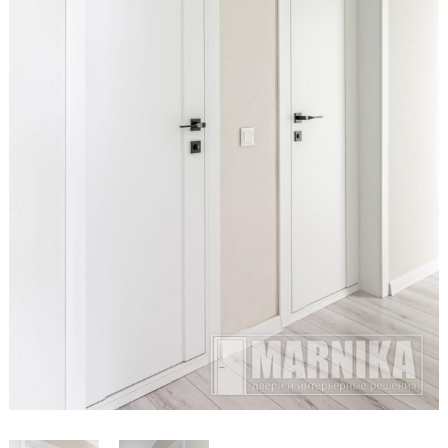
Образцы входные
Двери и интерьерные решения
Массив
Экошпон
Скрытые
Раздвижные
Эмаль
Шпонированные
Стеклянные/зеркальные
Двери-книги
Маятниковые
Межкомнатные перегородки
Стеновые панели
Порталы