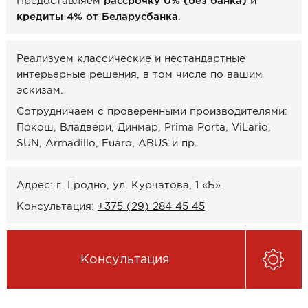
Предоставляем
рассрочку 0% (без банка)
и
Онлайн-формат работы
кредиты 4% от Беларусбанка
.
Оплата
Реализуем классические и нестандартные
интерьерные решения, в том числе по вашим
Рассрочка 0% (без банка)
эскизам.
Кредиты 4% от Беларусбанка
Сотрудничаем с проверенными производителями:
Карты рассрочек
Покош, Владвери, Динмар, Prima Porta, ViLario,
SUN, Armadillo, Fuaro, ABUS и пр.
О компании
Контакты и график работы
Адрес: г. Гродно, ул. Курчатова, 1 «Б».
Сотрудничество
Консультация:
+375 (29) 284 45 45
Отзывы
Консультация
ЗАКАЗАТЬ КОНСУЛЬТАЦИЮ