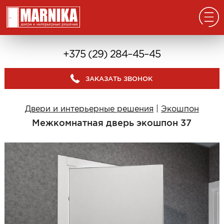
Главная
+375 (29) 284–45–45
Реализованные проекты
ЗАКАЗАТЬ ЗВОНОК
Входные двери
Из массива
Двери и интерьерные решения
|
Экошпон
В дом с окном
Межкомнатная дверь экошпон 37
В дом без окна
Классические в квартиру
Современные в квартиру
С отделкой из дерева
С декоративными панелями
С зеркалом
Под отделку