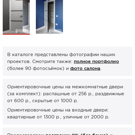
Образцы межкомнатные
Фурнитура
Ручки дверные
Замок врезной
Петли
В каталоге представлены фотографии наших
Завертки, блокады
проектов. Смотрите также:
полное портфолио
(более 90 фотосъёмок) и
фото салона
.
Системы открывания
Прочее
Ориентировочные цены на межкомнатные двери
(за комплект): распашные от 256 р., раздвижные
Каталоги от производителей
от 600 р., скрытые от 1000 р.
Сервис
Ориентировочные цены на входные двери:
Консультация
квартирные от 1300 р., уличные от 2000 р.
Замер
Монтаж