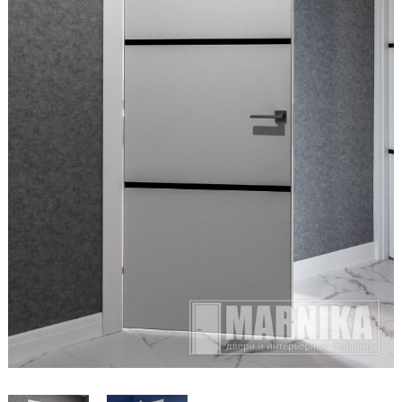
Образцы входные
Двери и интерьерные решения
Массив
Экошпон
Скрытые
Раздвижные
Эмаль
Шпонированные
Стеклянные/зеркальные
Двери-книги
Маятниковые
Межкомнатные перегородки
Стеновые панели
Порталы