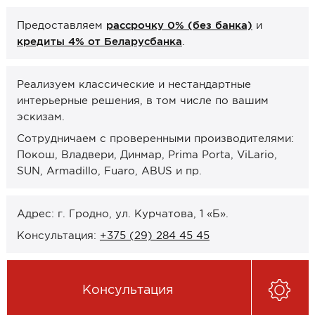
Онлайн-формат работы
Предоставляем
рассрочку 0% (без банка)
и
кредиты 4% от Беларусбанка
.
Оплата
Рассрочка 0% (без банка)
Реализуем классические и нестандартные
Кредиты 4% от Беларусбанка
интерьерные решения, в том числе по вашим
эскизам.
Карты рассрочек
Сотрудничаем с проверенными производителями:
Покош, Владвери, Динмар, Prima Porta, ViLario,
О компании
SUN, Armadillo, Fuaro, ABUS и пр.
Контакты и график работы
Сотрудничество
Адрес: г. Гродно, ул. Курчатова, 1 «Б».
Консультация:
+375 (29) 284 45 45
Отзывы
ЗАКАЗАТЬ КОНСУЛЬТАЦИЮ
Консультация