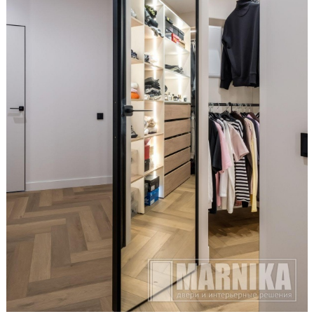
Образцы входные
Двери и интерьерные решения
Массив
Экошпон
Скрытые
Раздвижные
Эмаль
Шпонированные
Стеклянные/зеркальные
Двери-книги
Маятниковые
Межкомнатные перегородки
Стеновые панели
Порталы