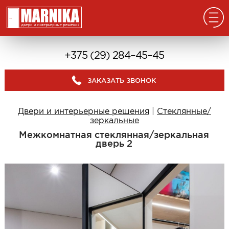
Главная
+375 (29) 284–45–45
Реализованные проекты
ЗАКАЗАТЬ ЗВОНОК
Входные двери
Из массива
Двери и интерьерные решения
|
Стеклянные/
В дом с окном
зеркальные
В дом без окна
Межкомнатная стеклянная/зеркальная
дверь 2
Классические в квартиру
Современные в квартиру
С отделкой из дерева
С декоративными панелями
С зеркалом
Под отделку