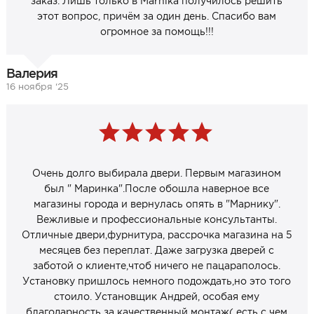
заказ. Лишь только в Marnika получилось решить
этот вопрос, причём за один день. Спасибо вам
огромное за помощь!!!
Валерия
16 ноября ‘25
Очень долго выбирала двери. Первым магазином
был " Маринка".После обошла наверное все
магазины города и вернулась опять в "Марнику".
Вежливые и профессиональные консультанты.
Отличные двери,фурнитура, рассрочка магазина на 5
месяцев без переплат. Даже загрузка дверей с
заботой о клиенте,чтоб ничего не пацараполось.
Установку пришлось немного подождать,но это того
стоило. Установщик Андрей, особая ему
благодарность за качественный монтаж( есть с чем