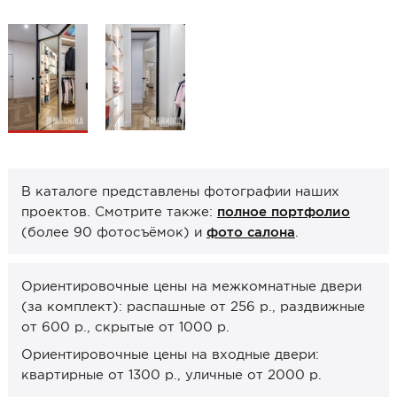
Образцы межкомнатные
Фурнитура
Ручки дверные
Замок врезной
Петли
Завертки, блокады
В каталоге представлены фотографии наших
Системы открывания
проектов. Смотрите также:
полное портфолио
Прочее
(более 90 фотосъёмок) и
фото салона
.
Каталоги от производителей
Ориентировочные цены на межкомнатные двери
Сервис
(за комплект): распашные от 256 р., раздвижные
от 600 р., скрытые от 1000 р.
Консультация
Ориентировочные цены на входные двери:
Замер
квартирные от 1300 р., уличные от 2000 р.
Монтаж