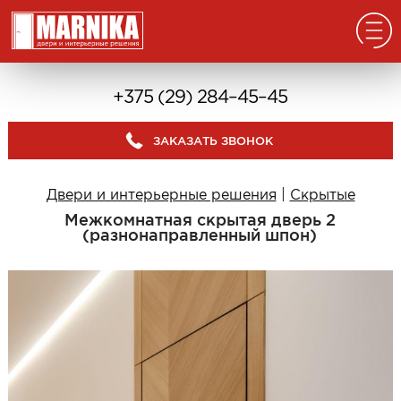
Главная
+375 (29) 284–45–45
Реализованные проекты
ЗАКАЗАТЬ ЗВОНОК
Входные двери
Из массива
Двери и интерьерные решения
|
Скрытые
В дом с окном
Межкомнатная скрытая дверь 2
В дом без окна
(разнонаправленный шпон)
Классические в квартиру
Современные в квартиру
С отделкой из дерева
С декоративными панелями
С зеркалом
Под отделку