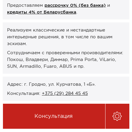
Предоставляем
рассрочку 0% (без банка)
и
Онлайн-формат работы
кредиты 4% от Беларусбанка
.
Оплата
Реализуем классические и нестандартные
Рассрочка 0% (без банка)
интерьерные решения, в том числе по вашим
Кредиты 4% от Беларусбанка
эскизам.
Карты рассрочек
Сотрудничаем с проверенными производителями:
Покош, Владвери, Динмар, Prima Porta, ViLario,
О компании
SUN, Armadillo, Fuaro, ABUS и пр.
Контакты и график работы
Адрес: г. Гродно, ул. Курчатова, 1 «Б».
Сотрудничество
Консультация:
+375 (29) 284 45 45
Отзывы
Консультация
ЗАКАЗАТЬ КОНСУЛЬТАЦИЮ