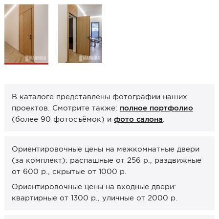
Образцы межкомнатные
Фурнитура
Ручки дверные
Замок врезной
Петли
В каталоге представлены фотографии наших
Завертки, блокады
проектов. Смотрите также:
полное портфолио
Системы открывания
(более 90 фотосъёмок) и
фото салона
.
Прочее
Ориентировочные цены на межкомнатные двери
Каталоги от производителей
(за комплект): распашные от 256 р., раздвижные
Сервис
от 600 р., скрытые от 1000 р.
Консультация
Ориентировочные цены на входные двери:
квартирные от 1300 р., уличные от 2000 р.
Замер
Монтаж