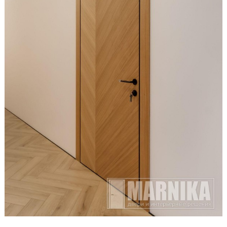
Образцы входные
Двери и интерьерные решения
Массив
Экошпон
Скрытые
Раздвижные
Эмаль
Шпонированные
Стеклянные/зеркальные
Двери-книги
Маятниковые
Межкомнатные перегородки
Стеновые панели
Порталы