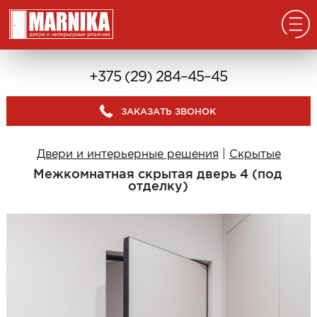
Главная
+375 (29) 284–45–45
Реализованные проекты
ЗАКАЗАТЬ ЗВОНОК
Входные двери
Из массива
Двери и интерьерные решения
|
Скрытые
В дом с окном
Межкомнатная скрытая дверь 4 (под
В дом без окна
отделку)
Классические в квартиру
Современные в квартиру
С отделкой из дерева
С декоративными панелями
С зеркалом
Под отделку