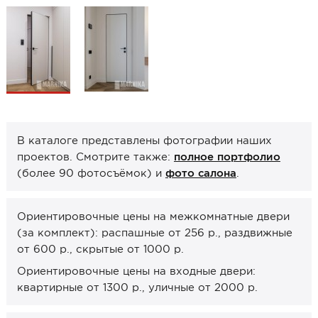
Образцы межкомнатные
Фурнитура
Ручки дверные
Замок врезной
Петли
В каталоге представлены фотографии наших
Завертки, блокады
проектов. Смотрите также:
полное портфолио
Системы открывания
(более 90 фотосъёмок) и
фото салона
.
Прочее
Ориентировочные цены на межкомнатные двери
Каталоги от производителей
(за комплект): распашные от 256 р., раздвижные
Сервис
от 600 р., скрытые от 1000 р.
Консультация
Ориентировочные цены на входные двери:
квартирные от 1300 р., уличные от 2000 р.
Замер
Монтаж