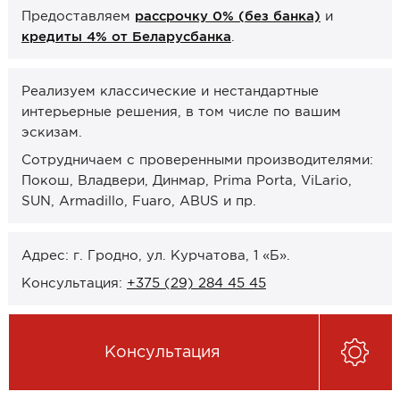
Предоставляем
рассрочку 0% (без банка)
и
Онлайн-формат работы
кредиты 4% от Беларусбанка
.
Оплата
Реализуем классические и нестандартные
Рассрочка 0% (без банка)
интерьерные решения, в том числе по вашим
Кредиты 4% от Беларусбанка
эскизам.
Карты рассрочек
Сотрудничаем с проверенными производителями:
Покош, Владвери, Динмар, Prima Porta, ViLario,
О компании
SUN, Armadillo, Fuaro, ABUS и пр.
Контакты и график работы
Адрес: г. Гродно, ул. Курчатова, 1 «Б».
Сотрудничество
Консультация:
+375 (29) 284 45 45
Отзывы
Консультация
ЗАКАЗАТЬ КОНСУЛЬТАЦИЮ