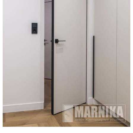
Образцы входные
Двери и интерьерные решения
Массив
Экошпон
Скрытые
Раздвижные
Эмаль
Шпонированные
Стеклянные/зеркальные
Двери-книги
Маятниковые
Межкомнатные перегородки
Стеновые панели
Порталы