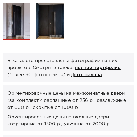
Образцы межкомнатные
Фурнитура
Ручки дверные
Замок врезной
Петли
В каталоге представлены фотографии наших
Завертки, блокады
проектов. Смотрите также:
полное портфолио
Системы открывания
(более 90 фотосъёмок) и
фото салона
.
Прочее
Ориентировочные цены на межкомнатные двери
Каталоги от производителей
(за комплект): распашные от 256 р., раздвижные
Сервис
от 600 р., скрытые от 1000 р.
Консультация
Ориентировочные цены на входные двери:
квартирные от 1300 р., уличные от 2000 р.
Замер
Монтаж