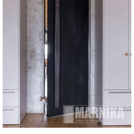
Образцы входные
Двери и интерьерные решения
Массив
Экошпон
Скрытые
Раздвижные
Эмаль
Шпонированные
Стеклянные/зеркальные
Двери-книги
Маятниковые
Межкомнатные перегородки
Стеновые панели
Порталы