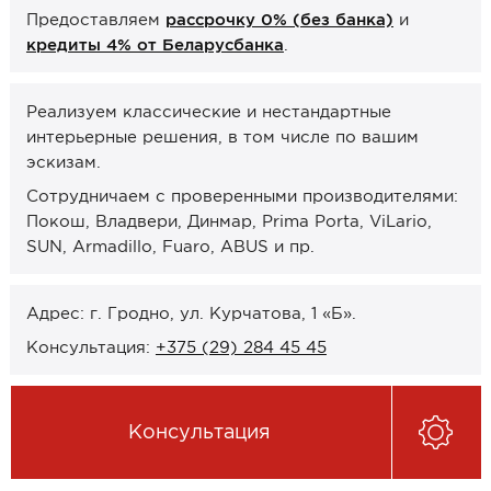
Предоставляем
рассрочку 0% (без банка)
и
Онлайн-формат работы
кредиты 4% от Беларусбанка
.
Оплата
Реализуем классические и нестандартные
Рассрочка 0% (без банка)
интерьерные решения, в том числе по вашим
Кредиты 4% от Беларусбанка
эскизам.
Карты рассрочек
Сотрудничаем с проверенными производителями:
Покош, Владвери, Динмар, Prima Porta, ViLario,
О компании
SUN, Armadillo, Fuaro, ABUS и пр.
Контакты и график работы
Адрес: г. Гродно, ул. Курчатова, 1 «Б».
Сотрудничество
Консультация:
+375 (29) 284 45 45
Отзывы
Консультация
ЗАКАЗАТЬ КОНСУЛЬТАЦИЮ