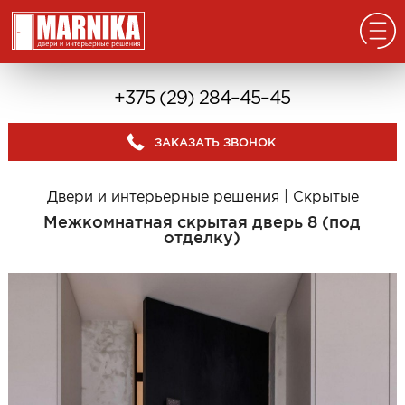
Главная
+375 (29) 284–45–45
Реализованные проекты
ЗАКАЗАТЬ ЗВОНОК
Входные двери
Из массива
Двери и интерьерные решения
|
Скрытые
В дом с окном
Межкомнатная скрытая дверь 8 (под
В дом без окна
отделку)
Классические в квартиру
Современные в квартиру
С отделкой из дерева
С декоративными панелями
С зеркалом
Под отделку