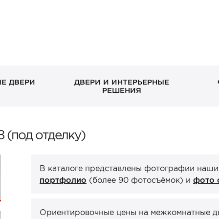
Е ДВЕРИ
ДВЕРИ И ИНТЕРЬЕРНЫЕ
РЕШЕНИЯ
В дом без окна
Скрытые
Петли
Классические в квартиру
Раздвижные
Завертки, блокады
 (под отделку)
Входн
Межко
Ручка
С декоративными
Стеклянные/зеркальные
С зеркалом
Двери-книги
окном
эмаль
панелями
ХИТ П
В каталоге представлены фотографии наши
Стеновые панели
Порталы
ХИТ П
ХИТ П
портфолио
(более 90 фотосъёмок) и
фото 
Ориентировочные цены на межкомнатные две