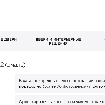
Е ДВЕРИ
ДВЕРИ И ИНТЕРЬЕРНЫЕ
РЕШЕНИЯ
В дом без окна
Скрытые
Петли
Классические в квартиру
Раздвижные
Завертки, блокады
2 (эмаль)
Входн
Межко
Упор
С декоративными
Стеклянные/зеркальные
С зеркалом
Двери-книги
окном
экошп
панелями
ХИТ П
В каталоге представлены фотографии наши
Стеновые панели
Порталы
ХИТ П
ХИТ П
портфолио
(более 90 фотосъёмок) и
фото 
Ориентировочные цены на межкомнатные две