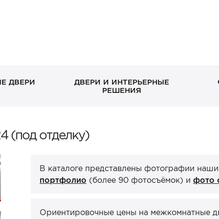
Е ДВЕРИ
ДВЕРИ И ИНТЕРЬЕРНЫЕ
РЕШЕНИЯ
В дом без окна
Скрытые
Петли
Классические в квартиру
Раздвижные
Завертки, блокады
4 (под отделку)
Входн
Межко
Упор
С декоративными
Стеклянные/зеркальные
С зеркалом
Двери-книги
окном
экошп
панелями
ХИТ П
В каталоге представлены фотографии наши
Стеновые панели
Порталы
ХИТ П
ХИТ П
портфолио
(более 90 фотосъёмок) и
фото 
Ориентировочные цены на межкомнатные две