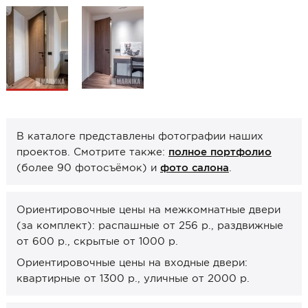
Образцы межкомнатные
Фурнитура
Ручки дверные
Замок врезной
Петли
В каталоге представлены фотографии наших
Завертки, блокады
проектов. Смотрите также:
полное портфолио
Системы открывания
(более 90 фотосъёмок) и
фото салона
.
Прочее
Ориентировочные цены на межкомнатные двери
Каталоги от производителей
(за комплект): распашные от 256 р., раздвижные
Сервис
от 600 р., скрытые от 1000 р.
Консультация
Ориентировочные цены на входные двери:
квартирные от 1300 р., уличные от 2000 р.
Замер
Монтаж