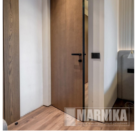
Образцы входные
Двери и интерьерные решения
Массив
Экошпон
Скрытые
Раздвижные
Эмаль
Шпонированные
Стеклянные/зеркальные
Двери-книги
Маятниковые
Межкомнатные перегородки
Стеновые панели
Порталы