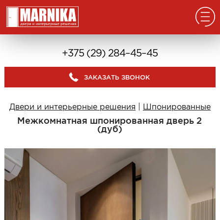
Главная
+375 (29) 284–45–45
Реализованные проекты
ЗАКАЗАТЬ ЗВОНОК
Входные двери
Из массива
Двери и интерьерные решения
|
Шпонированные
В дом с окном
Межкомнатная шпонированная дверь 2
В дом без окна
(дуб)
Классические в квартиру
Современные в квартиру
С отделкой из дерева
С декоративными панелями
С зеркалом
Под отделку