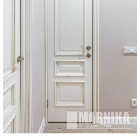
Образцы входные
Двери и интерьерные решения
Массив
Экошпон
Скрытые
Раздвижные
Эмаль
Шпонированные
Стеклянные/зеркальные
Двери-книги
Маятниковые
Межкомнатные перегородки
Стеновые панели
Порталы