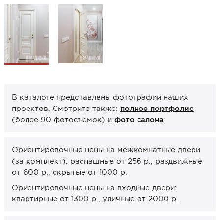
Образцы межкомнатные
Фурнитура
Ручки дверные
Замок врезной
Петли
В каталоге представлены фотографии наших
Завертки, блокады
проектов. Смотрите также:
полное портфолио
Системы открывания
(более 90 фотосъёмок) и
фото салона
.
Прочее
Ориентировочные цены на межкомнатные двери
Каталоги от производителей
(за комплект): распашные от 256 р., раздвижные
Сервис
от 600 р., скрытые от 1000 р.
Консультация
Ориентировочные цены на входные двери:
квартирные от 1300 р., уличные от 2000 р.
Замер
Монтаж