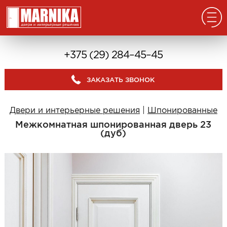
Главная
+375 (29) 284–45–45
Реализованные проекты
ЗАКАЗАТЬ ЗВОНОК
Входные двери
Из массива
Двери и интерьерные решения
|
Шпонированные
В дом с окном
Межкомнатная шпонированная дверь 23
В дом без окна
(дуб)
Классические в квартиру
Современные в квартиру
С отделкой из дерева
С декоративными панелями
С зеркалом
Под отделку