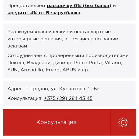
Предоставляем
рассрочку 0% (без банка)
и
Онлайн-формат работы
кредиты 4% от Беларусбанка
.
Оплата
Реализуем классические и нестандартные
Рассрочка 0% (без банка)
интерьерные решения, в том числе по вашим
Кредиты 4% от Беларусбанка
эскизам.
Карты рассрочек
Сотрудничаем с проверенными производителями:
Покош, Владвери, Динмар, Prima Porta, ViLario,
О компании
SUN, Armadillo, Fuaro, ABUS и пр.
Контакты и график работы
Адрес: г. Гродно, ул. Курчатова, 1 «Б».
Сотрудничество
Консультация:
+375 (29) 284 45 45
Отзывы
Консультация
ЗАКАЗАТЬ КОНСУЛЬТАЦИЮ