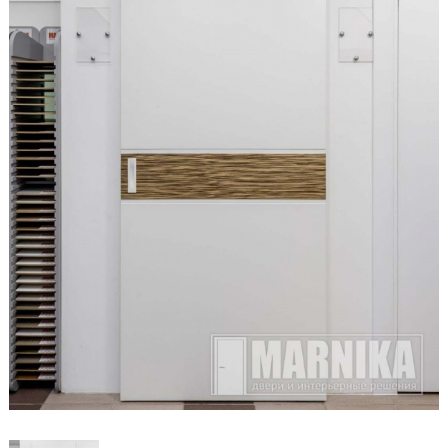
Образцы входные
Двери и интерьерные решения
Массив
Экошпон
Скрытые
Раздвижные
Эмаль
Шпонированные
Стеклянные/зеркальные
Двери-книги
Маятниковые
Межкомнатные перегородки
Стеновые панели
Порталы