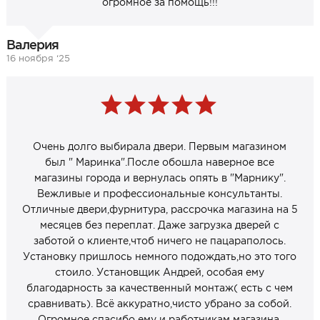
огромное за помощь!!!
Валерия
16 ноября ‘25
Очень долго выбирала двери. Первым магазином
был " Маринка".После обошла наверное все
магазины города и вернулась опять в "Марнику".
Вежливые и профессиональные консультанты.
Отличные двери,фурнитура, рассрочка магазина на 5
месяцев без переплат. Даже загрузка дверей с
заботой о клиенте,чтоб ничего не пацараполось.
Установку пришлось немного подождать,но это того
стоило. Установщик Андрей, особая ему
благодарность за качественный монтаж( есть с чем
сравнивать). Всё аккуратно,чисто убрано за собой.
Огромное спасибо ему и работникам магазина.