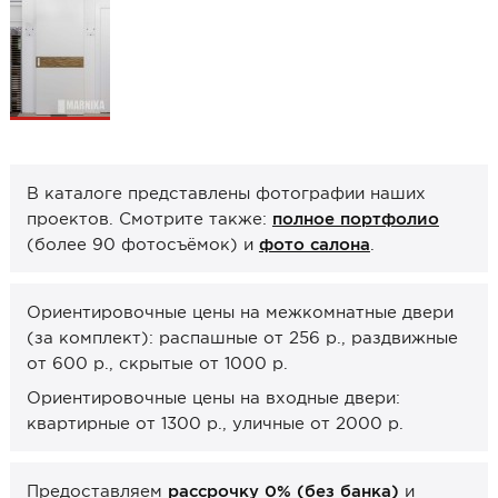
Образцы межкомнатные
Фурнитура
Ручки дверные
Замок врезной
Петли
В каталоге представлены фотографии наших
проектов. Смотрите также:
полное портфолио
Завертки, блокады
(более 90 фотосъёмок) и
фото салона
.
Системы открывания
Прочее
Ориентировочные цены на межкомнатные двери
(за комплект): распашные от 256 р., раздвижные
Каталоги от производителей
от 600 р., скрытые от 1000 р.
Сервис
Ориентировочные цены на входные двери:
Консультация
квартирные от 1300 р., уличные от 2000 р.
Замер
Монтаж
Предоставляем
рассрочку 0% (без банка)
и