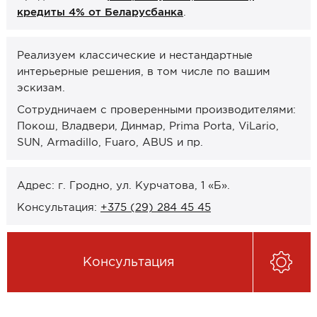
кредиты 4% от Беларусбанка
.
Онлайн-формат работы
Оплата
Реализуем классические и нестандартные
интерьерные решения, в том числе по вашим
Рассрочка 0% (без банка)
эскизам.
Кредиты 4% от Беларусбанка
Сотрудничаем с проверенными производителями:
Карты рассрочек
Покош, Владвери, Динмар, Prima Porta, ViLario,
SUN, Armadillo, Fuaro, ABUS и пр.
О компании
Контакты и график работы
Адрес: г. Гродно, ул. Курчатова, 1 «Б».
Сотрудничество
Консультация:
+375 (29) 284 45 45
Отзывы
Консультация
ЗАКАЗАТЬ КОНСУЛЬТАЦИЮ