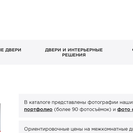
Е ДВЕРИ
ДВЕРИ И ИНТЕРЬЕРНЫЕ
РЕШЕНИЯ
В дом без окна
Скрытые
Петли
Классические в квартиру
Раздвижные
Завертки, блокады
Входн
Межко
Ручка
С декоративными
Стеклянные/зеркальные
С зеркалом
Двери-книги
отдел
экошп
панелями
ХИТ П
В каталоге представлены фотографии наши
Стеновые панели
Порталы
ХИТ П
ХИТ П
портфолио
(более 90 фотосъёмок) и
фото 
Ориентировочные цены на межкомнатные две