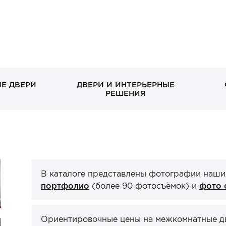
Е ДВЕРИ
ДВЕРИ И ИНТЕРЬЕРНЫЕ
РЕШЕНИЯ
В дом без окна
Скрытые
Петли
Классические в квартиру
Раздвижные
Завертки, блокады
Входн
Межко
Ручка
С декоративными
Стеклянные/зеркальные
С зеркалом
Двери-книги
отдел
эмаль
панелями
ХИТ П
В каталоге представлены фотографии наши
Стеновые панели
Порталы
ХИТ П
ХИТ П
портфолио
(более 90 фотосъёмок) и
фото 
Ориентировочные цены на межкомнатные две