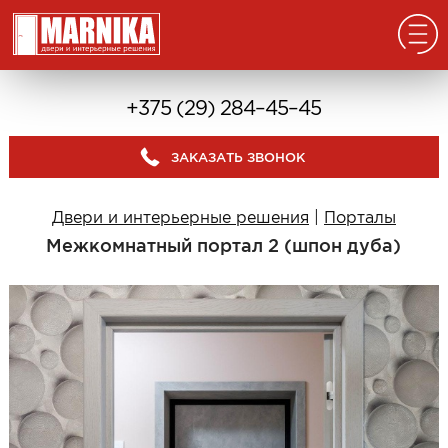
Главная
+375 (29) 284–45–45
Реализованные проекты
ЗАКАЗАТЬ ЗВОНОК
Входные двери
Из массива
Двери и интерьерные решения
|
Порталы
В дом с окном
Межкомнатный портал 2 (шпон дуба)
В дом без окна
Классические в квартиру
Современные в квартиру
С отделкой из дерева
С декоративными панелями
С зеркалом
Под отделку