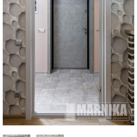
Образцы входные
Двери и интерьерные решения
Массив
Экошпон
Скрытые
Раздвижные
Эмаль
Шпонированные
Стеклянные/зеркальные
Двери-книги
Маятниковые
Межкомнатные перегородки
Стеновые панели
Порталы