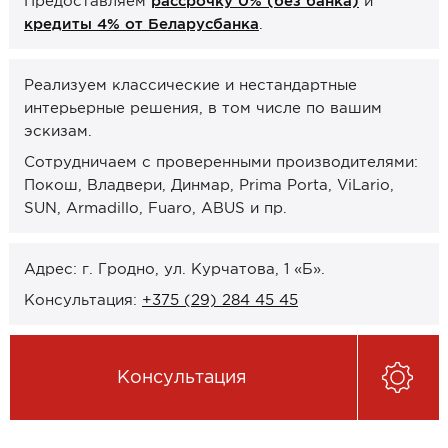
Предоставляем
рассрочку 0% (без банка)
и
Онлайн-формат работы
кредиты 4% от Беларусбанка
.
Оплата
Реализуем классические и нестандартные
интерьерные решения, в том числе по вашим
Рассрочка 0% (без банка)
эскизам.
Кредиты 4% от Беларусбанка
Сотрудничаем с проверенными производителями:
Карты рассрочек
Покош, Владвери, Динмар, Prima Porta, ViLario,
SUN, Armadillo, Fuaro, ABUS и пр.
О компании
Контакты и график работы
Адрес: г. Гродно, ул. Курчатова, 1 «Б».
Сотрудничество
Консультация:
+375 (29) 284 45 45
Отзывы
Консультация
ЗАКАЗАТЬ КОНСУЛЬТАЦИЮ