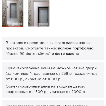
Образцы межкомнатные
Фурнитура
Ручки дверные
Замок врезной
Петли
В каталоге представлены фотографии наших
Завертки, блокады
проектов. Смотрите также:
полное портфолио
(более 90 фотосъёмок) и
фото салона
.
Системы открывания
Прочее
Ориентировочные цены на межкомнатные двери
(за комплект): распашные от 256 р., раздвижные
Каталоги от производителей
от 600 р., скрытые от 1000 р.
Сервис
Ориентировочные цены на входные двери:
Консультация
квартирные от 1300 р., уличные от 2000 р.
Замер
Монтаж