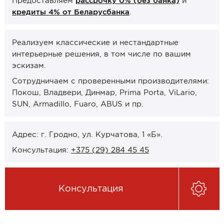
Предоставляем
рассрочку 0% (без банка)
и
Онлайн-формат работы
кредиты 4% от Беларусбанка
.
Оплата
Реализуем классические и нестандартные
интерьерные решения, в том числе по вашим
Рассрочка 0% (без банка)
эскизам.
Кредиты 4% от Беларусбанка
Сотрудничаем с проверенными производителями:
Карты рассрочек
Покош, Владвери, Динмар, Prima Porta, ViLario,
SUN, Armadillo, Fuaro, ABUS и пр.
О компании
Контакты и график работы
Адрес: г. Гродно, ул. Курчатова, 1 «Б».
Сотрудничество
Консультация:
+375 (29) 284 45 45
Отзывы
Консультация
ЗАКАЗАТЬ КОНСУЛЬТАЦИЮ