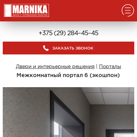
Главная
+375 (29) 284–45–45
Реализованные проекты
ЗАКАЗАТЬ ЗВОНОК
Входные двери
Из массива
Двери и интерьерные решения
|
Порталы
В дом с окном
Межкомнатный портал 6 (экошпон)
В дом без окна
Классические в квартиру
Современные в квартиру
С отделкой из дерева
С декоративными панелями
С зеркалом
Под отделку