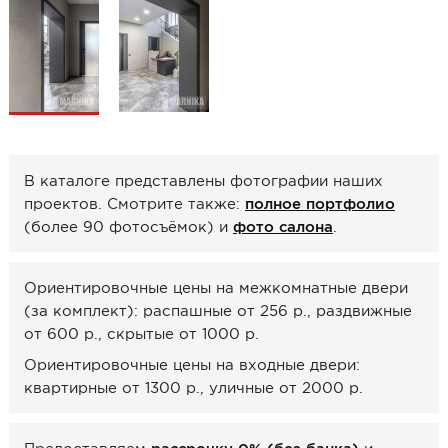
Образцы межкомнатные
Фурнитура
Ручки дверные
Замок врезной
Петли
В каталоге представлены фотографии наших
Завертки, блокады
проектов. Смотрите также:
полное портфолио
(более 90 фотосъёмок) и
фото салона
.
Системы открывания
Прочее
Ориентировочные цены на межкомнатные двери
(за комплект): распашные от 256 р., раздвижные
Каталоги от производителей
от 600 р., скрытые от 1000 р.
Сервис
Ориентировочные цены на входные двери:
Консультация
квартирные от 1300 р., уличные от 2000 р.
Замер
Монтаж