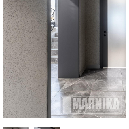
Образцы входные
Двери и интерьерные решения
Массив
Экошпон
Скрытые
Раздвижные
Эмаль
Шпонированные
Стеклянные/зеркальные
Двери-книги
Маятниковые
Межкомнатные перегородки
Стеновые панели
Порталы