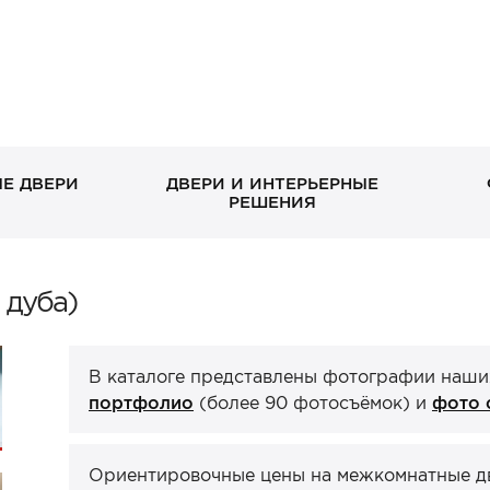
Е ДВЕРИ
ДВЕРИ И ИНТЕРЬЕРНЫЕ
РЕШЕНИЯ
В дом без окна
Скрытые
Петли
Классические в квартиру
Раздвижные
Завертки, блокады
 дуба)
Входн
Межко
Ручка
С декоративными
Стеклянные/зеркальные
С зеркалом
Двери-книги
отдел
эмаль
панелями
ХИТ П
В каталоге представлены фотографии наши
Стеновые панели
Порталы
ХИТ П
ХИТ П
портфолио
(более 90 фотосъёмок) и
фото 
Ориентировочные цены на межкомнатные две