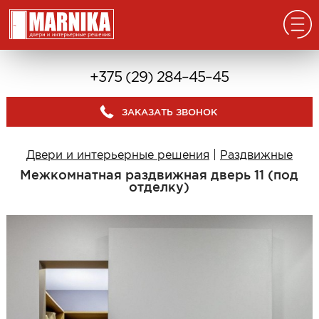
Главная
+375 (29) 284–45–45
Реализованные проекты
ЗАКАЗАТЬ ЗВОНОК
Входные двери
Из массива
Двери и интерьерные решения
|
Раздвижные
В дом с окном
Межкомнатная раздвижная дверь 11 (под
В дом без окна
отделку)
Классические в квартиру
Современные в квартиру
С отделкой из дерева
С декоративными панелями
С зеркалом
Под отделку