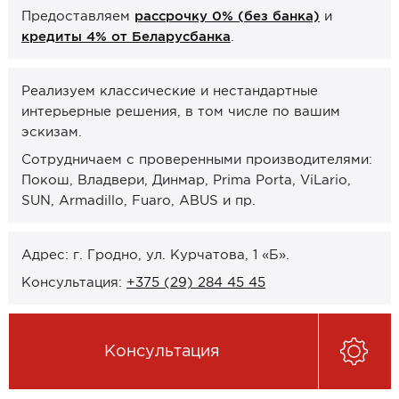
Предоставляем
рассрочку 0% (без банка)
и
Онлайн-формат работы
кредиты 4% от Беларусбанка
.
Оплата
Реализуем классические и нестандартные
Рассрочка 0% (без банка)
интерьерные решения, в том числе по вашим
Кредиты 4% от Беларусбанка
эскизам.
Карты рассрочек
Сотрудничаем с проверенными производителями:
Покош, Владвери, Динмар, Prima Porta, ViLario,
О компании
SUN, Armadillo, Fuaro, ABUS и пр.
Контакты и график работы
Адрес: г. Гродно, ул. Курчатова, 1 «Б».
Сотрудничество
Консультация:
+375 (29) 284 45 45
Отзывы
Консультация
ЗАКАЗАТЬ КОНСУЛЬТАЦИЮ