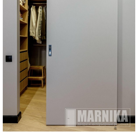
Образцы входные
Двери и интерьерные решения
Массив
Экошпон
Скрытые
Раздвижные
Эмаль
Шпонированные
Стеклянные/зеркальные
Двери-книги
Маятниковые
Межкомнатные перегородки
Стеновые панели
Порталы