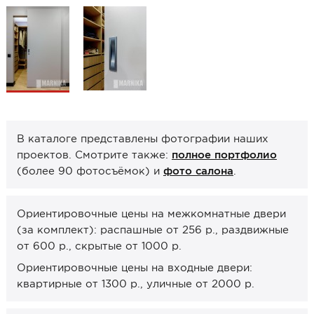
Образцы межкомнатные
Фурнитура
Ручки дверные
Замок врезной
Петли
В каталоге представлены фотографии наших
Завертки, блокады
проектов. Смотрите также:
полное портфолио
Системы открывания
(более 90 фотосъёмок) и
фото салона
.
Прочее
Ориентировочные цены на межкомнатные двери
Каталоги от производителей
(за комплект): распашные от 256 р., раздвижные
Сервис
от 600 р., скрытые от 1000 р.
Консультация
Ориентировочные цены на входные двери:
квартирные от 1300 р., уличные от 2000 р.
Замер
Монтаж