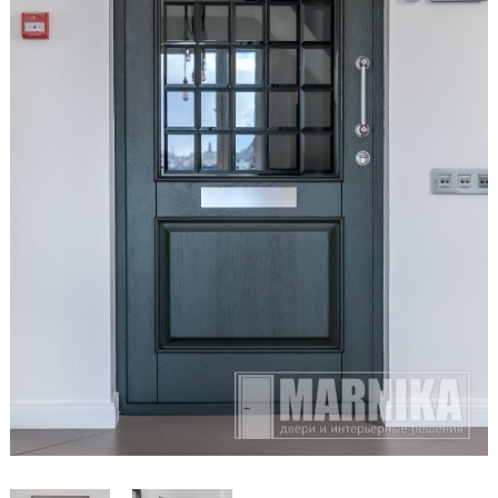
Образцы входные
Двери и интерьерные решения
Массив
Экошпон
Скрытые
Раздвижные
Эмаль
Шпонированные
Стеклянные/зеркальные
Двери-книги
Маятниковые
Межкомнатные перегородки
Стеновые панели
Порталы