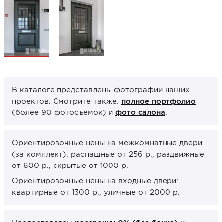
Образцы межкомнатные
Фурнитура
Ручки дверные
Замок врезной
Петли
В каталоге представлены фотографии наших
Завертки, блокады
проектов. Смотрите также:
полное портфолио
(более 90 фотосъёмок) и
фото салона
.
Системы открывания
Прочее
Ориентировочные цены на межкомнатные двери
(за комплект): распашные от 256 р., раздвижные
Каталоги от производителей
от 600 р., скрытые от 1000 р.
Сервис
Ориентировочные цены на входные двери:
Консультация
квартирные от 1300 р., уличные от 2000 р.
Замер
Монтаж