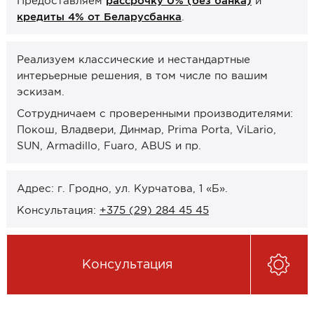
Предоставляем
рассрочку 0% (без банка)
и
Онлайн-формат работы
кредиты 4% от Беларусбанка
.
Оплата
Реализуем классические и нестандартные
интерьерные решения, в том числе по вашим
Рассрочка 0% (без банка)
эскизам.
Кредиты 4% от Беларусбанка
Сотрудничаем с проверенными производителями:
Карты рассрочек
Покош, Владвери, Динмар, Prima Porta, ViLario,
SUN, Armadillo, Fuaro, ABUS и пр.
О компании
Контакты и график работы
Адрес: г. Гродно, ул. Курчатова, 1 «Б».
Сотрудничество
Консультация:
+375 (29) 284 45 45
Отзывы
Консультация
ЗАКАЗАТЬ КОНСУЛЬТАЦИЮ