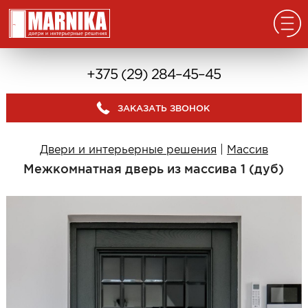
Главная
+375 (29) 284–45–45
Реализованные проекты
ЗАКАЗАТЬ ЗВОНОК
Входные двери
Из массива
Двери и интерьерные решения
|
Массив
В дом с окном
Межкомнатная дверь из массива 1 (дуб)
В дом без окна
Классические в квартиру
Современные в квартиру
С отделкой из дерева
С декоративными панелями
С зеркалом
Под отделку