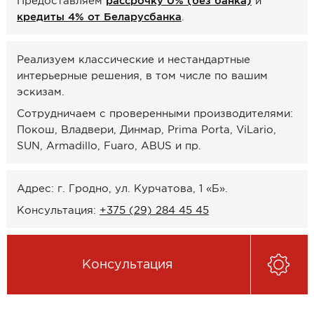
Предоставляем
рассрочку 0% (без банка)
и
Онлайн-формат работы
кредиты 4% от Беларусбанка
.
Оплата
Реализуем классические и нестандартные
интерьерные решения, в том числе по вашим
Рассрочка 0% (без банка)
эскизам.
Кредиты 4% от Беларусбанка
Сотрудничаем с проверенными производителями:
Карты рассрочек
Покош, Владвери, Динмар, Prima Porta, ViLario,
SUN, Armadillo, Fuaro, ABUS и пр.
О компании
Контакты и график работы
Адрес: г. Гродно, ул. Курчатова, 1 «Б».
Сотрудничество
Консультация:
+375 (29) 284 45 45
Отзывы
Консультация
ЗАКАЗАТЬ КОНСУЛЬТАЦИЮ