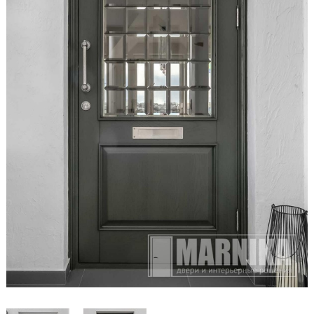
Образцы входные
Двери и интерьерные решения
Массив
Экошпон
Скрытые
Раздвижные
Эмаль
Шпонированные
Стеклянные/зеркальные
Двери-книги
Маятниковые
Межкомнатные перегородки
Стеновые панели
Порталы