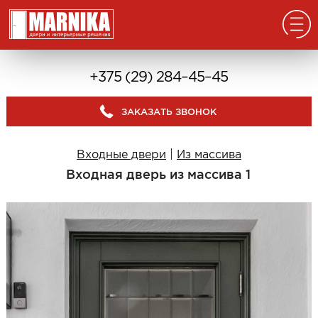
Главная
+375 (29) 284–45–45
Реализованные проекты
ЗАКАЗАТЬ ЗВОНОК
Входные двери
Из массива
Входные двери
|
Из массива
В дом с окном
Входная дверь из массива 1
В дом без окна
Классические в квартиру
Современные в квартиру
С отделкой из дерева
С декоративными панелями
С зеркалом
Под отделку