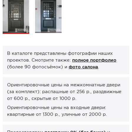
Образцы межкомнатные
Фурнитура
Ручки дверные
Замок врезной
Петли
В каталоге представлены фотографии наших
Завертки, блокады
проектов. Смотрите также:
полное портфолио
(более 90 фотосъёмок) и
фото салона
.
Системы открывания
Прочее
Ориентировочные цены на межкомнатные двери
(за комплект): распашные от 256 р., раздвижные
Каталоги от производителей
от 600 р., скрытые от 1000 р.
Сервис
Ориентировочные цены на входные двери:
Консультация
квартирные от 1300 р., уличные от 2000 р.
Замер
Монтаж