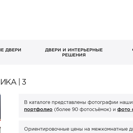
Е ДВЕРИ
ДВЕРИ И ИНТЕРЬЕРНЫЕ
РЕШЕНИЯ
В дом без окна
Скрытые
Петли
Классические в квартиру
Раздвижные
Завертки, блокады
ИКА | 3
Входн
Межко
Ручка
С декоративными
Стеклянные/зеркальные
С зеркалом
Двери-книги
окном
экошп
панелями
ХИТ П
В каталоге представлены фотографии наши
Стеновые панели
Порталы
ХИТ П
ХИТ П
портфолио
(более 90 фотосъёмок) и
фото 
Ориентировочные цены на межкомнатные две