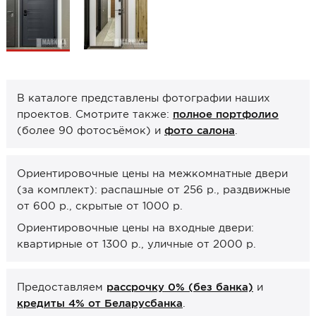
Образцы межкомнатные
Фурнитура
Ручки дверные
Замок врезной
В каталоге представлены фотографии наших
проектов. Смотрите также:
полное портфолио
Петли
(более 90 фотосъёмок) и
фото салона
.
Завертки, блокады
Системы открывания
Ориентировочные цены на межкомнатные двери
Прочее
(за комплект): распашные от 256 р., раздвижные
от 600 р., скрытые от 1000 р.
Каталоги от производителей
Ориентировочные цены на входные двери:
Сервис
квартирные от 1300 р., уличные от 2000 р.
Консультация
Предоставляем
рассрочку 0% (без банка)
и
Замер
кредиты 4% от Беларусбанка
.
Монтаж