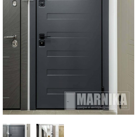
Образцы входные
Двери и интерьерные решения
Массив
Экошпон
Скрытые
Раздвижные
Эмаль
Шпонированные
Стеклянные/зеркальные
Двери-книги
Маятниковые
Межкомнатные перегородки
Стеновые панели
Порталы