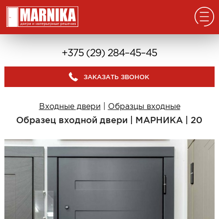
Главная
+375 (29) 284–45–45
Реализованные проекты
ЗАКАЗАТЬ ЗВОНОК
Входные двери
Из массива
Входные двери
|
Образцы входные
В дом с окном
Образец входной двери | МАРНИКА | 20
В дом без окна
Классические в квартиру
Современные в квартиру
С отделкой из дерева
С декоративными панелями
С зеркалом
Под отделку