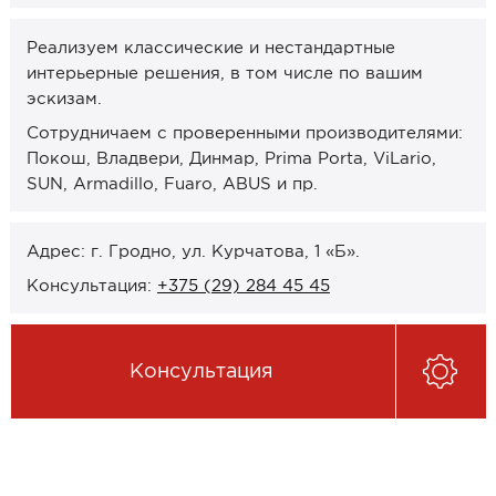
Онлайн-формат работы
Реализуем классические и нестандартные
интерьерные решения, в том числе по вашим
Оплата
эскизам.
Рассрочка 0% (без банка)
Сотрудничаем с проверенными производителями:
Кредиты 4% от Беларусбанка
Покош, Владвери, Динмар, Prima Porta, ViLario,
SUN, Armadillo, Fuaro, ABUS и пр.
Карты рассрочек
О компании
Адрес: г. Гродно, ул. Курчатова, 1 «Б».
Консультация:
+375 (29) 284 45 45
Контакты и график работы
Сотрудничество
Консультация
Отзывы
ЗАКАЗАТЬ КОНСУЛЬТАЦИЮ