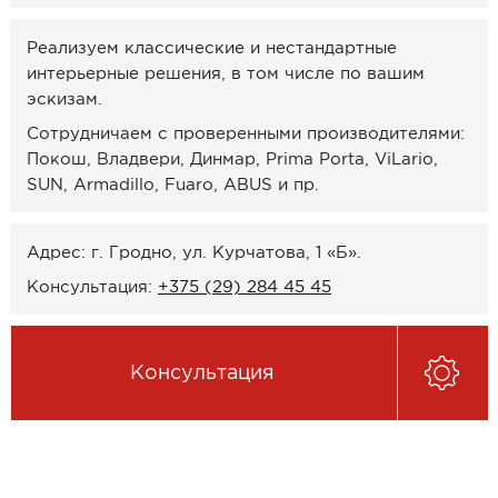
Онлайн-формат работы
Реализуем классические и нестандартные
интерьерные решения, в том числе по вашим
Оплата
эскизам.
Рассрочка 0% (без банка)
Сотрудничаем с проверенными производителями:
Кредиты 4% от Беларусбанка
Покош, Владвери, Динмар, Prima Porta, ViLario,
SUN, Armadillo, Fuaro, ABUS и пр.
Карты рассрочек
О компании
Адрес: г. Гродно, ул. Курчатова, 1 «Б».
Консультация:
+375 (29) 284 45 45
Контакты и график работы
Сотрудничество
Консультация
Отзывы
ЗАКАЗАТЬ КОНСУЛЬТАЦИЮ