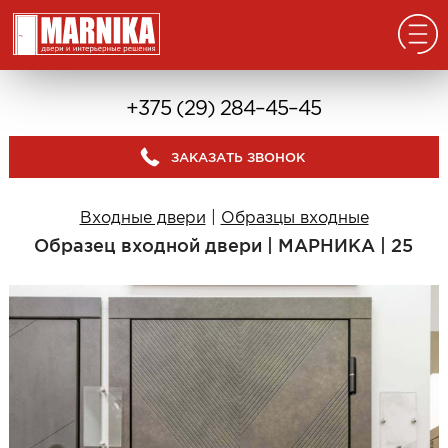
Главная
+375 (29) 284–45–45
Реализованные проекты
ЗАКАЗАТЬ ЗВОНОК
Входные двери
Из массива
Входные двери
|
Образцы входные
В дом с окном
Образец входной двери | МАРНИКА | 25
В дом без окна
Классические в квартиру
Современные в квартиру
С отделкой из дерева
С декоративными панелями
С зеркалом
Под отделку