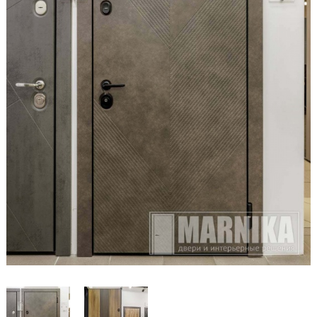
Образцы входные
Двери и интерьерные решения
Массив
Экошпон
Скрытые
Раздвижные
Эмаль
Шпонированные
Стеклянные/зеркальные
Двери-книги
Маятниковые
Межкомнатные перегородки
Стеновые панели
Порталы