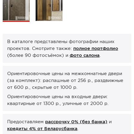
Образцы межкомнатные
Фурнитура
Ручки дверные
Замок врезной
В каталоге представлены фотографии наших
проектов. Смотрите также:
полное портфолио
Петли
(более 90 фотосъёмок) и
фото салона
.
Завертки, блокады
Системы открывания
Ориентировочные цены на межкомнатные двери
Прочее
(за комплект): распашные от 256 р., раздвижные
от 600 р., скрытые от 1000 р.
Каталоги от производителей
Ориентировочные цены на входные двери:
Сервис
квартирные от 1300 р., уличные от 2000 р.
Консультация
Предоставляем
рассрочку 0% (без банка)
и
Замер
кредиты 4% от Беларусбанка
.
Монтаж