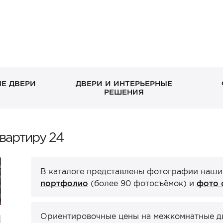
Е ДВЕРИ
ДВЕРИ И ИНТЕРЬЕРНЫЕ
РЕШЕНИЯ
В дом без окна
Скрытые
Петли
Классические в квартиру
Раздвижные
Завертки, блокады
вартиру 24
Входн
Межко
Ручка
С декоративными
Стеклянные/зеркальные
С зеркалом
Двери-книги
отдел
эмаль
панелями
ХИТ П
В каталоге представлены фотографии наши
Стеновые панели
Порталы
ХИТ П
ХИТ П
портфолио
(более 90 фотосъёмок) и
фото 
Ориентировочные цены на межкомнатные две